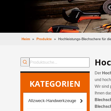
Heim
»
Produkte
»
Hochleistungs-Blechschere für die
Hoc
Der
Hoch
und hoch
KATEGORIEN
Wir sind 
Ihnen das
Blechsch
Allzweck-Handwerkzeuge
Blechsch