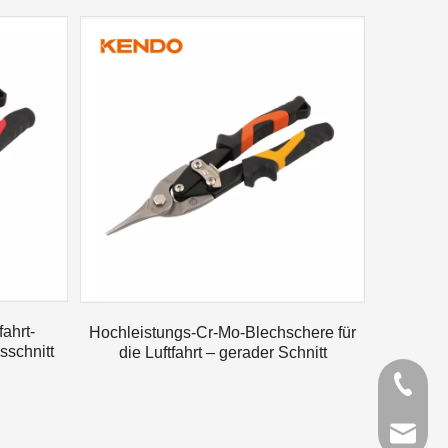
ahrt-
Hochleistungs-Cr-Mo-Blechschere für
sschnitt
die Luftfahrt – gerader Schnitt
+86 21 
kendo@