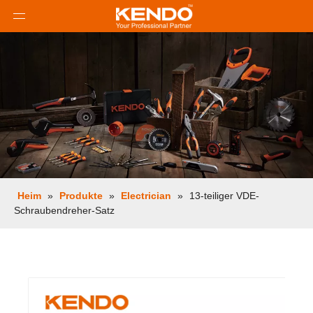
Heim
»
Produkte
»
Electrician
»
13-teiliger VDE-
Schraubendreher-Satz