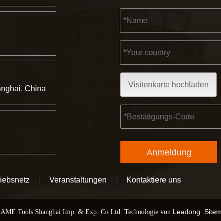
Visitenkarte hochladen
nghai, China
Anmeldung
riebsnetz
Veranstaltungen
Kontaktiere uns
|
|
Leadong
Site
AME Tools Shanghai Imp. & Exp. Co Ltd. Technologie von
.