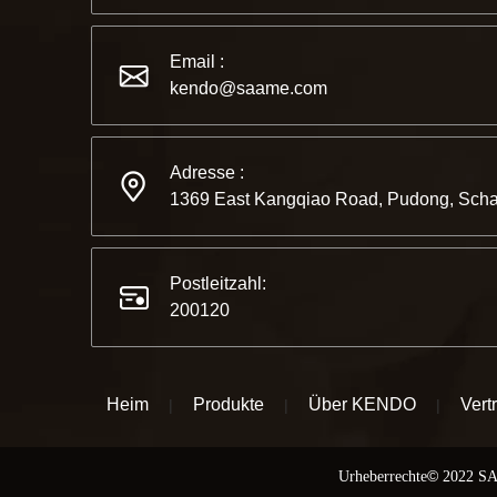
Email :
kendo@saame.com
Adresse :
1369 East Kangqiao Road, Pudong, Scha
Postleitzahl:
200120
Heim
Produkte
Über KENDO
Vert
|
|
|
©
© Urheberrechte
2022 SA