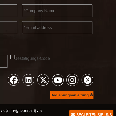
Bedienungsanleitung
map
.
沪ICP备07500330号-18
BEGLEITEN SIE UNS