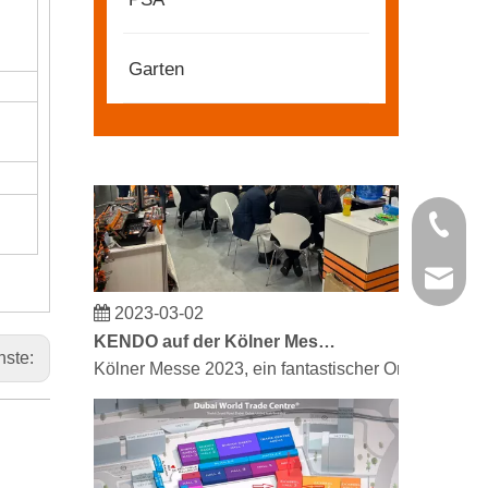
Partner und Freunde, wir haben großartige Neuigke
Garten
+86 21 
kendo@
2023-03-02
KENDO auf der Kölner Messe 2023
Kölner Messe 2023, ein fantastischer Ort für Kendo
hste: