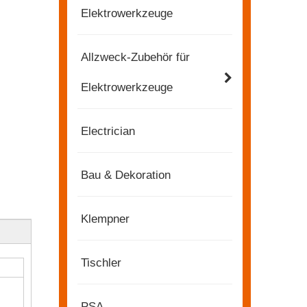
Elektrowerkzeuge
Allzweck-Zubehör für
Elektrowerkzeuge
Electrician
Bau & Dekoration
Klempner
Tischler
2022-11-21
KENDO in der Ausstellung BIG5 Dubai
PSA