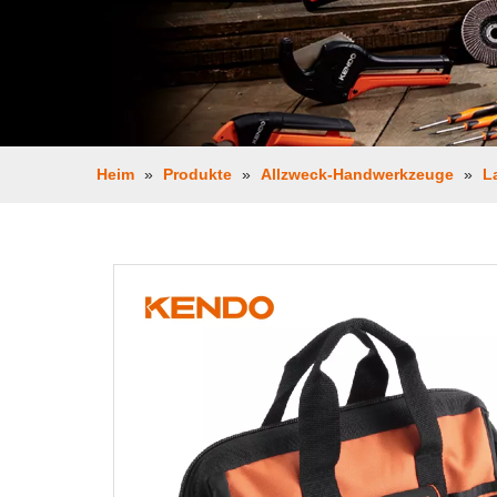
Heim
»
Produkte
»
Allzweck-Handwerkzeuge
»
L