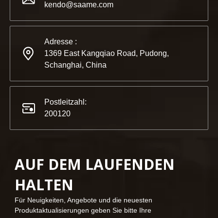
Partner und Freunde, wir haben großartige Neuigkeiten für 
kendo@saame.com
Adresse :
1369 East Kangqiao Road, Pudong,
Schanghai, China
Postleitzahl:
200120
AUF DEM LAUFENDEN
2023-03-02
HALTEN
KENDO auf der Kölner Messe 2023
Kölner Messe 2023, ein fantastischer Ort für Kendo, um unse
Für Neuigkeiten, Angebote und die neuesten
Produktaktualisierungen geben Sie bitte Ihre