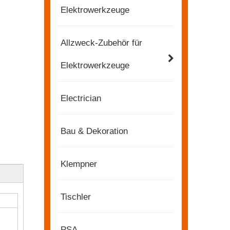
Elektrowerkzeuge
Allzweck-Zubehör für
Elektrowerkzeuge
Electrician
Bau & Dekoration
Klempner
Tischler
2022-11-21
KENDO in der Ausstellung BIG5 Dubai
PSA