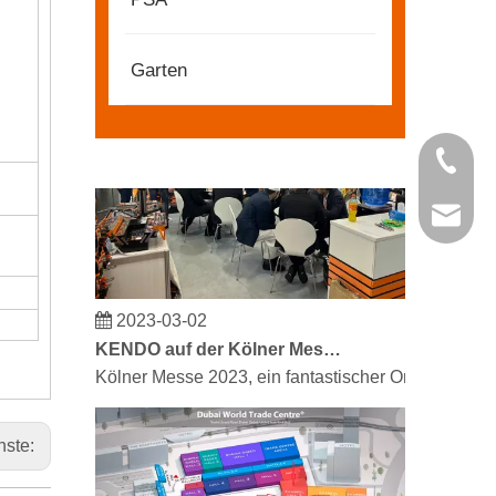
Partner und Freunde, wir haben großartige Neuigke
n
Garten
+86 21 
kendo@
2023-03-02
KENDO auf der Kölner Messe 2023
Kölner Messe 2023, ein fantastischer Ort für Kendo
hste: