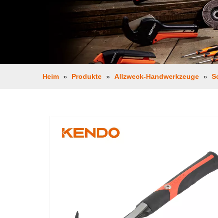
Heim
»
Produkte
»
Allzweck-Handwerkzeuge
»
S