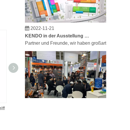
2022-11-21
KENDO in der Ausstellung BIG5 Dubai
Partner und Freunde, wir haben großartige Neuigke
iff
Axt Typ 601, Fiberglasstiel
Lattha
2023-03-02
KENDO auf der Kölner Messe 2023
Kölner Messe 2023, ein fantastischer Ort für Kendo