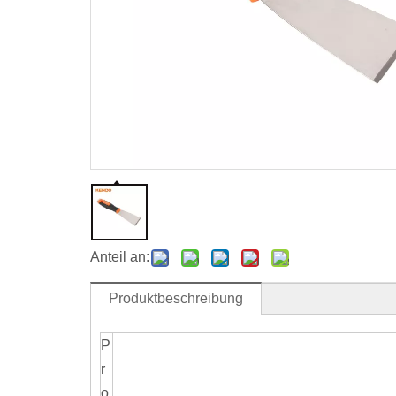
Anteil an:
Produktbeschreibung
P
r
o