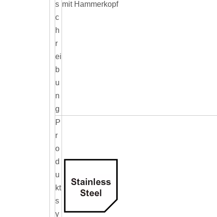
s
mit Hammerkopf
c
h
r
ei
b
u
n
g
P
r
o
d
u
kt
s
y