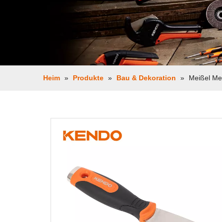
Heim
»
Produkte
»
Bau & Dekoration
»
Meißel Me