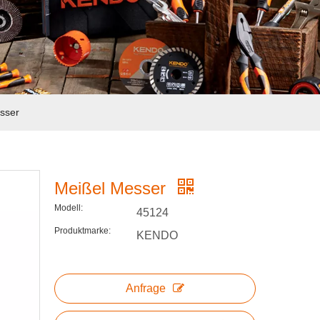
sser
Meißel Messer
Modell:
45124
Produktmarke:
KENDO
Anfrage