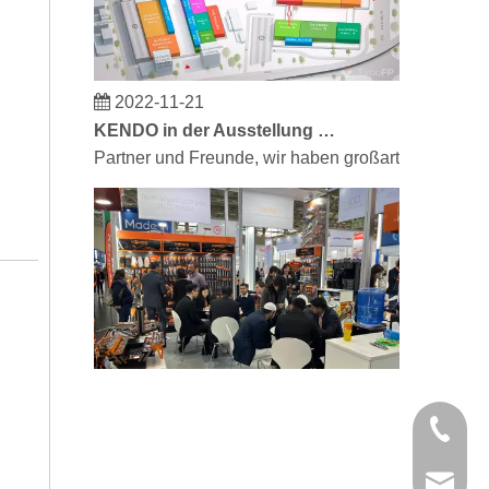
2022-11-21
KENDO in der Ausstellung BIG5 Dubai
Partner und Freunde, wir haben großartige Neuigke
2023-03-02
+86 21 
KENDO auf der Kölner Messe 2023
Kölner Messe 2023, ein fantastischer Ort für Kendo
kendo@