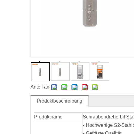
Anteil an:
Produktbeschreibung
Produktname
Schraubendreherbit St
• Hochwertige S2-Stahlb
• Gefräste Qualität