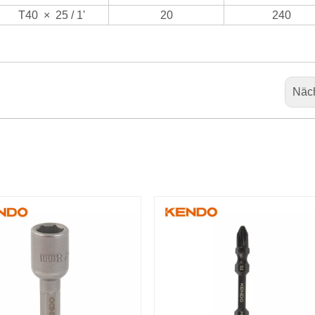
T40
×
25 / 1'
20
240
Näc