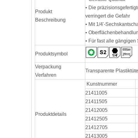
• Die präzisionsgeferti
Produkt
verringert die Gefahr
Beschreibung
• Mit 1/4'-Sechskantscha
• Oberflächenbehandlun
• Für fast alle gängige
Produktsymbol
Verpackung
Transparente Plastiktüt
Verfahren
Kunstnummer
21411005
21411505
21412005
Produktdetails
21412505
21412705
21413005