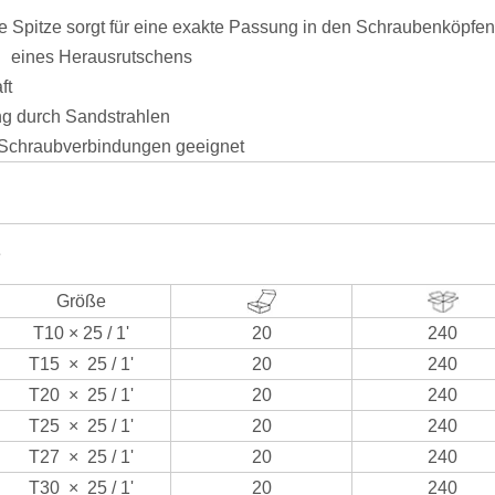
gte Spitze sorgt für eine exakte Passung in den Schraubenköpfe
 eines Herausrutschens
ft
g durch Sandstrahlen
n Schraubverbindungen geeignet
e
Größe
T10 × 25 / 1'
20
240
T15
×
25 / 1'
20
240
T20
×
25 / 1'
20
240
T25
×
25 / 1'
20
240
T27
×
25 / 1'
20
240
T30
×
25 / 1'
20
240