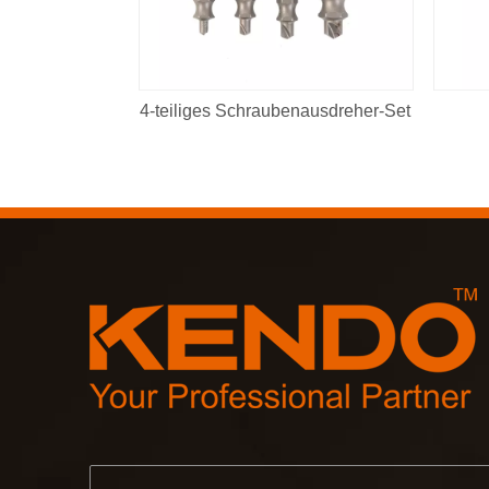
4-teiliges Schraubenausdreher-Set