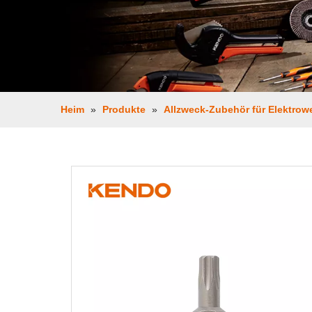
Heim
»
Produkte
»
Allzweck-Zubehör für Elektrow