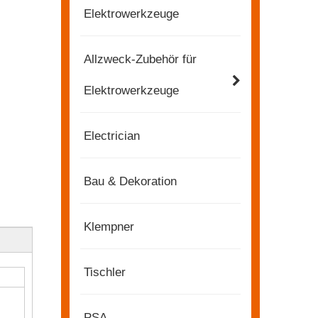
Elektrowerkzeuge
Allzweck-Zubehör für
Elektrowerkzeuge
Electrician
Bau & Dekoration
Klempner
Tischler
2022-11-21
KENDO in der Ausstellung BIG5 Dubai
PSA