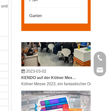
Partner und Freunde, wir haben großartige Neuigke
n und
Garten
+86 21 
2023-03-02
kendo@
KENDO auf der Kölner Messe 2023
Kölner Messe 2023, ein fantastischer Ort für Kendo