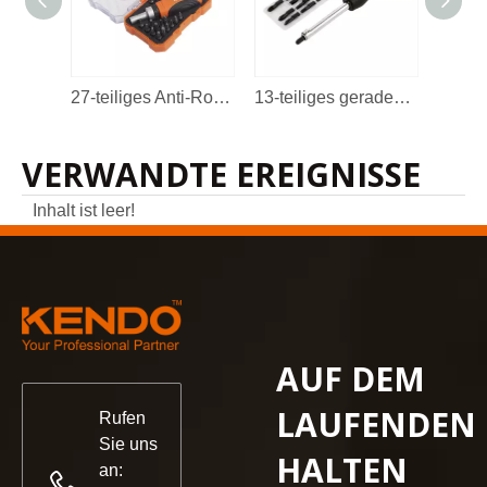
27-teiliges Anti-Roll-Ratschen-Schraubendreher-Bit-Set
13-teiliges gerades CR-V-Schraubendreher-Set mit Schlagantrieb
VERWANDTE EREIGNISSE
Inhalt ist leer!
AUF DEM
LAUFENDEN
Rufen
Sie uns
HALTEN
an: