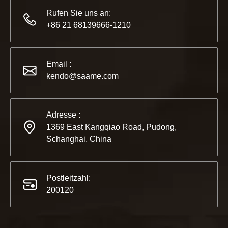
Rufen Sie uns an:
+86 21 68139666-1210
2022-11-21
KENDO in der Ausstellung BIG5 Dubai
Email :
Partner und Freunde, wir haben großartige Neuigkeiten für 
kendo@saame.com
Adresse :
1369 East Kangqiao Road, Pudong,
Schanghai, China
Postleitzahl:
200120