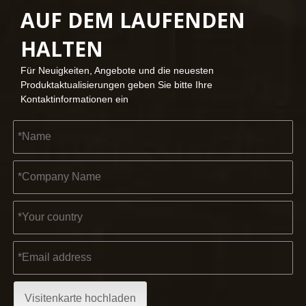
AUF DEM LAUFENDEN
2023-03-02
HALTEN
KENDO auf der Kölner Messe 2023
Kölner Messe 2023, ein fantastischer Ort für Kendo, um unse
Für Neuigkeiten, Angebote und die neuesten
Produktaktualisierungen geben Sie bitte Ihre
Kontaktinformationen ein
2022-11-21
KENDO in der Ausstellung BIG5 Dubai
Partner und Freunde, wir haben großartige Neuigkeiten für 
Visitenkarte hochladen