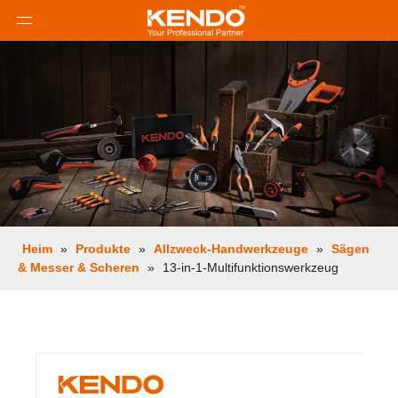
Heim
»
Produkte
»
Allzweck-Handwerkzeuge
»
Sägen
& Messer & Scheren
»
13-in-1-Multifunktionswerkzeug