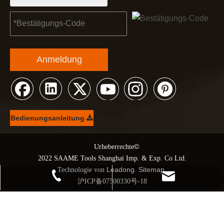
Anmeldung
Bedienungsanleitung
©
© Urheberrechte
2022 SAAME Tools Shanghai Imp. & Exp. Co Ltd.
Leadong
Sitemap
Technologie von
.
.
+86 21 68139666-1210
kendo@saame.com
沪ICP备07500330号-18