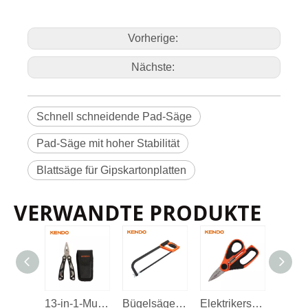
acku
ng
Farbe Ärmel
Meth
ode
Kunst
Größe
Prod
nein.
uktde
Vorherige:
300 mm /
tails
10
40
30432
12 Zoll
Nächste:
Schnell schneidende Pad-Säge
Pad-Säge mit hoher Stabilität
Blattsäge für Gipskartonplatten
VERWANDTE PRODUKTE
13-in-1-Multifunktionswerkzeug
Bügelsägerahmen
Elektrikerschere