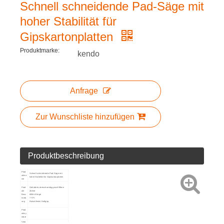
Schnell schneidende Pad-Säge mit
hoher Stabilität für
Gipskartonplatten
Produktmarke:
kendo
Anfrage
Zur Wunschliste hinzufügen
Produktbeschreibung
Prod
Schnell schneidende Pad-Säge mit
uktna
hoher Stabilität für Gipskartonplatten
me
Prod
Gehärtete, dreischneidig geschliffene
ukt
Zähne
Besc
65Mn Klinge
hreib
7 TPI
ung
Rutschfester Softgrip
Prod
uktsy
mbol
Verp