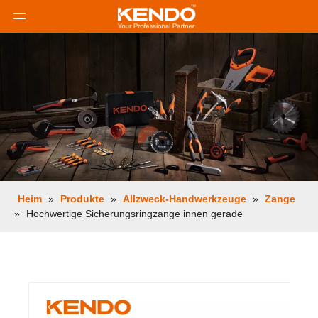
Heim
»
Produkte
»
Allzweck-Handwerkzeuge
»
Zange
»
Hochwertige Sicherungsringzange innen gerade