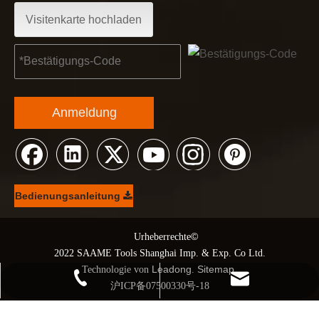
Partner und Freunde, wir haben großartige Neuigkeiten für 
Visitenkarte hochladen
Anmeldung
Bedienungsanleitung
©
© Urheberrechte
2022 SAAME Tools Shanghai Imp. & Exp. Co Ltd.
Leadong
Sitemap
Technologie von
.
.
+86 21 68139666-1210
kendo@saame.com
沪ICP备07500330号-18