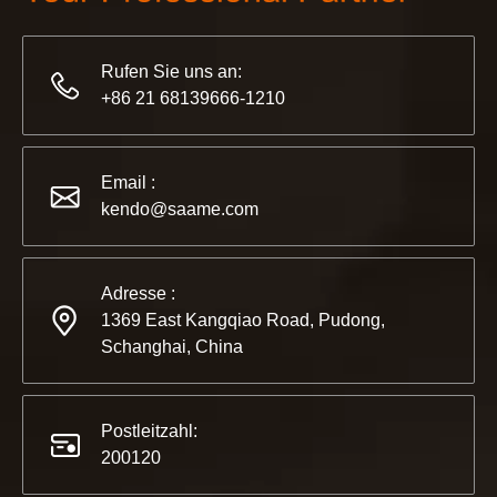
Rufen Sie uns an:
+86 21 68139666-1210
2022-11-21
KENDO in der Ausstellung BIG5 Dubai
Email :
Partner und Freunde, wir haben großartige Neuigkeiten für 
kendo@saame.com
Adresse :
1369 East Kangqiao Road, Pudong,
Schanghai, China
Postleitzahl:
200120