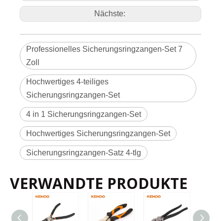
g
P
r
Nächste:
o
d
u
kt
s
y
m
b
ol
V
Professionelles Sicherungsringzangen-Set 7
e
r
p
a
Zoll
c
k
u
n
Doppelblase
g
Hochwertiges 4-teiliges
M
et
h
Sicherungsringzangen-Set
o
d
e
P
r
o
4 in 1 Sicherungsringzangen-Set
Kunst nein.
Größe
d
u
kt
d
et
11510
180mm / 7'
6
24
Hochwertiges Sicherungsringzangen-Set
ai
ls
Sicherungsringzangen-Satz 4-tlg
VERWANDTE PRODUKTE