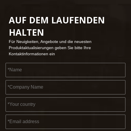
AUF DEM LAUFENDEN
2023-03-02
HALTEN
KENDO auf der Kölner Messe 2023
Kölner Messe 2023, ein fantastischer Ort für Kendo, um unse
Für Neuigkeiten, Angebote und die neuesten
Produktaktualisierungen geben Sie bitte Ihre
Kontaktinformationen ein
2022-11-21
KENDO in der Ausstellung BIG5 Dubai