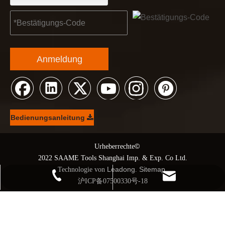
Anmeldung
Bedienungsanleitung
©
© Urheberrechte
2022 SAAME Tools Shanghai Imp. & Exp. Co Ltd.
Leadong
Sitemap
Technologie von
.
.
+86 21 68139666-1210
kendo@saame.com
沪ICP备07500330号-18