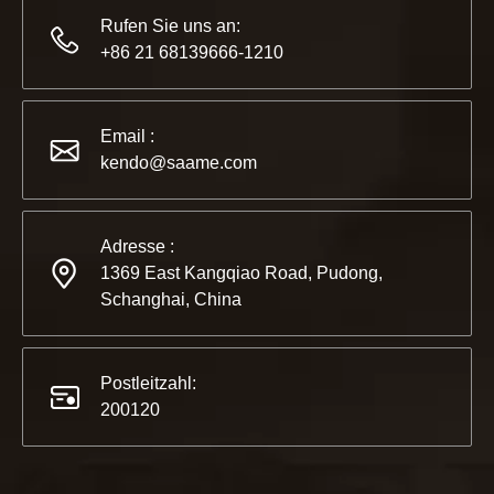
Rufen Sie uns an:
+86 21 68139666-1210
2022-11-21
KENDO in der Ausstellung BIG5 Dubai
Email :
Partner und Freunde, wir haben großartige Neuigkeiten für 
kendo@saame.com
Adresse :
1369 East Kangqiao Road, Pudong,
Schanghai, China
Postleitzahl:
200120