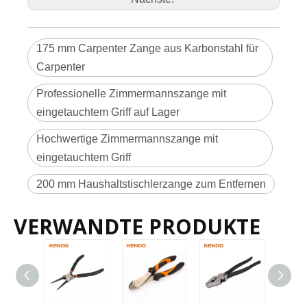
g
P
r
o
d
u
kt
s
y
175 mm Carpenter Zange aus Karbonstahl für
m
b
ol
V
Carpenter
e
r
p
a
c
Professionelle Zimmermannszange mit
k
u
n
PP-Kartenhalter
g
eingetauchtem Griff auf Lager
M
et
h
o
d
Hochwertige Zimmermannszange mit
e
P
r
o
eingetauchtem Griff
Kunst nein.
Größe
d
u
kt
d
et
11216
200mm / 8'
6
60
200 mm Haushaltstischlerzange zum Entfernen
ai
ls
VERWANDTE PRODUKTE