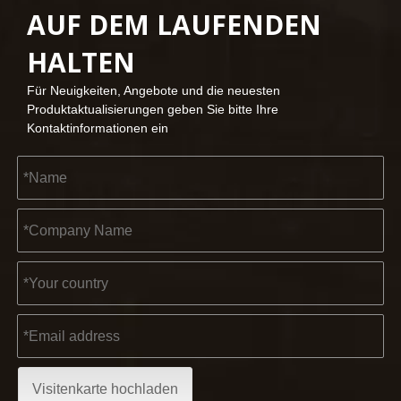
AUF DEM LAUFENDEN
2023-03-02
HALTEN
KENDO auf der Kölner Messe 2023
Kölner Messe 2023, ein fantastischer Ort für Kendo, um unse
Für Neuigkeiten, Angebote und die neuesten
Produktaktualisierungen geben Sie bitte Ihre
Kontaktinformationen ein
2022-11-21
KENDO in der Ausstellung BIG5 Dubai
Partner und Freunde, wir haben großartige Neuigkeiten für 
Visitenkarte hochladen