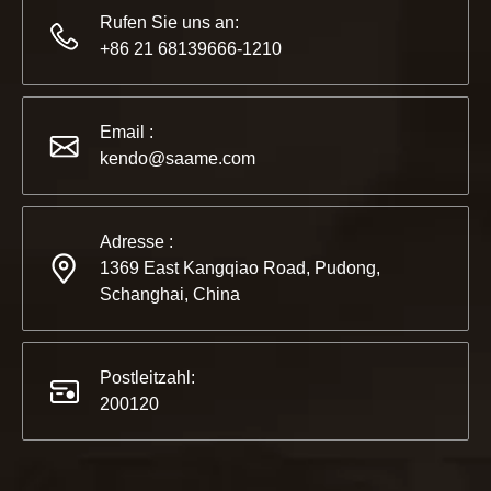
Rufen Sie uns an:
+86 21 68139666-1210
2022-11-21
KENDO in der Ausstellung BIG5 Dubai
Email :
Partner und Freunde, wir haben großartige Neuigkeiten für 
kendo@saame.com
Adresse :
1369 East Kangqiao Road, Pudong,
Schanghai, China
Postleitzahl:
200120