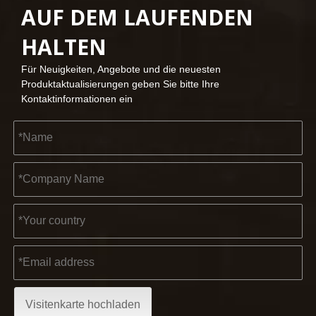
AUF DEM LAUFENDEN
2023-03-02
HALTEN
KENDO auf der Kölner Messe 2023
Kölner Messe 2023, ein fantastischer Ort für Kendo, um unse
Für Neuigkeiten, Angebote und die neuesten
Produktaktualisierungen geben Sie bitte Ihre
Kontaktinformationen ein
2022-11-21
KENDO in der Ausstellung BIG5 Dubai
Partner und Freunde, wir haben großartige Neuigkeiten für 
Visitenkarte hochladen