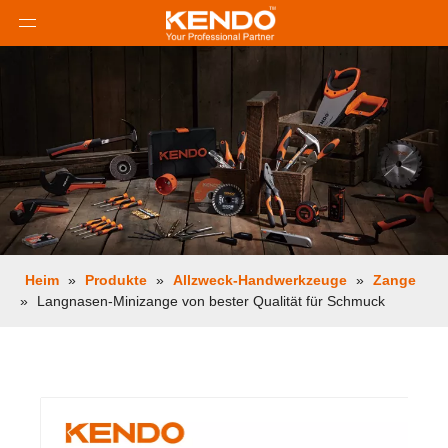
Heim
»
Produkte
»
Allzweck-Handwerkzeuge
»
Zange
»
Langnasen-Minizange von bester Qualität für Schmuck