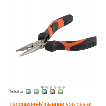
Anteil an:
Langnasen-Minizange von bester