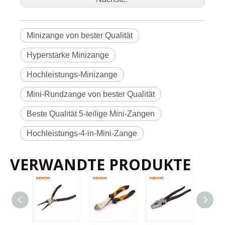
g
P
r
o
d
u
kt
s
y
Minizange von bester Qualität
m
b
ol
V
e
r
Hyperstarke Minizange
p
a
c
k
u
Hochleistungs-Minizange
n
PP-Kartenaufhänger
g
M
et
h
Mini-Rundzange von bester Qualität
o
d
e
P
r
Kunst nein.
Größe
Beste Qualität 5-teilige Mini-Zangen
o
d
u
kt
d
120 mm / 4-
10903
12
120
et
3/4'
Hochleistungs-4-in-Mini-Zange
ai
ls
VERWANDTE PRODUKTE